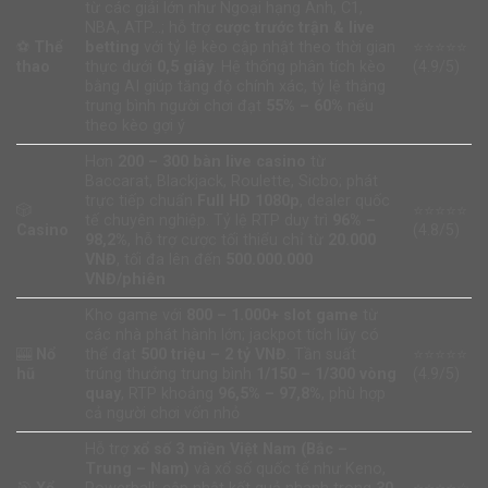
từ các giải lớn như Ngoại hạng Anh, C1,
NBA, ATP…; hỗ trợ
cược trước trận & live
⚽
Thể
betting
với tỷ lệ kèo cập nhật theo thời gian
⭐⭐⭐⭐⭐
thao
thực dưới
0,5 giây
. Hệ thống phân tích kèo
(4.9/5)
bằng AI giúp tăng độ chính xác, tỷ lệ thắng
trung bình người chơi đạt
55% – 60%
nếu
theo kèo gợi ý
Hơn
200 – 300 bàn live casino
từ
Baccarat, Blackjack, Roulette, Sicbo; phát
trực tiếp chuẩn
Full HD 1080p
, dealer quốc
🎲
⭐⭐⭐⭐⭐
tế chuyên nghiệp. Tỷ lệ RTP duy trì
96% –
Casino
(4.8/5)
98,2%
, hỗ trợ cược tối thiểu chỉ từ
20.000
VNĐ
, tối đa lên đến
500.000.000
VNĐ/phiên
Kho game với
800 – 1.000+ slot game
từ
các nhà phát hành lớn; jackpot tích lũy có
🎰
Nổ
thể đạt
500 triệu – 2 tỷ VNĐ
. Tần suất
⭐⭐⭐⭐⭐
hũ
trúng thưởng trung bình
1/150 – 1/300 vòng
(4.9/5)
quay
, RTP khoảng
96,5% – 97,8%
, phù hợp
cả người chơi vốn nhỏ
Hỗ trợ
xổ số 3 miền Việt Nam (Bắc –
Trung – Nam)
và xổ số quốc tế như Keno,