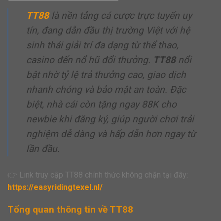
TT88
là nền tảng cá cược trực tuyến uy
tín, đang dẫn đầu thị trường Việt với hệ
sinh thái giải trí đa dạng từ thể thao,
casino đến nổ hũ đổi thưởng.
TT88
nổi
bật nhờ tỷ lệ trả thưởng cao, giao dịch
nhanh chóng và bảo mật an toàn. Đặc
biệt, nhà cái còn tặng ngay 88K cho
newbie khi đăng ký, giúp người chơi trải
nghiệm dễ dàng và hấp dẫn hơn ngay từ
lần đầu.
👉 Link truy cập TT88 chính thức không chặn tại đây:
https://easyridingtexel.nl/
Tổng quan thông tin về TT88