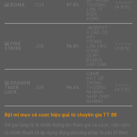
DỄ TRÚNG
⭐⭐⭐⭐⭐
🎰
ROMA
CQ9
97.0%
THƯỞNG
(4.9/5)
LỚN, ÍT
BIẾN
ĐỘNG
JACKPOT
4 CẤP, CƠ
HỘI
TRÚNG
🎰
FIRE
⭐⭐⭐⭐⭐
JDB
96.8%
LỚN CAO,
STRIKE
(4.8/5)
VÒNG
QUAY
BONUS
HẤP DẪN
GAME
HOT, DỄ
🎰
DRAGON
TRÚNG
⭐⭐⭐⭐☆
TIGER
JDB
96.6%
THƯỞNG
(4.7/5)
LUCK
NHANH,
NHỊP CHƠI
NHANH
Bật mí mẹo cá cược hiệu quả từ chuyên gia TT 88
Để gia tăng tỷ lệ chiến thắng khi tham gia cá cược, việc nắm
rõ chiến thuật và áp dụng đúng phương pháp là yếu tố then