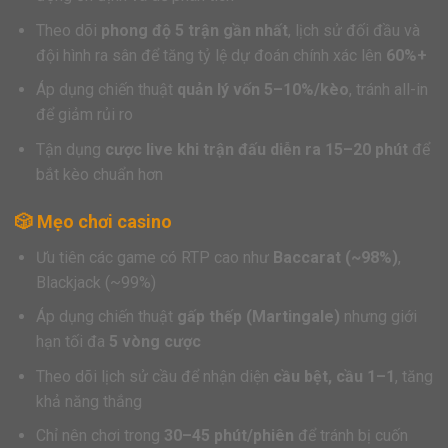
Theo dõi
phong độ 5 trận gần nhất
, lịch sử đối đầu và
đội hình ra sân để tăng tỷ lệ dự đoán chính xác lên
60%+
Áp dụng chiến thuật
quản lý vốn 5–10%/kèo
, tránh all-in
để giảm rủi ro
Tận dụng
cược live khi trận đấu diễn ra 15–20 phút
để
bắt kèo chuẩn hơn
🎲 Mẹo chơi casino
Ưu tiên các game có RTP cao như
Baccarat (~98%)
,
Blackjack (~99%)
Áp dụng chiến thuật
gấp thếp (Martingale)
nhưng giới
hạn tối đa
5 vòng cược
Theo dõi lịch sử cầu để nhận diện
cầu bệt, cầu 1–1
, tăng
khả năng thắng
Chỉ nên chơi trong
30–45 phút/phiên
để tránh bị cuốn