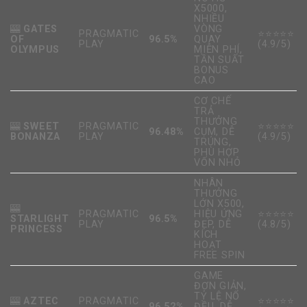
X5000,
NHIỀU
🎰
GATES
VÒNG
PRAGMATIC
⭐⭐⭐⭐⭐
OF
96.5%
QUAY
PLAY
(4.9/5)
OLYMPUS
MIỄN PHÍ,
TẦN SUẤT
BONUS
CAO
CƠ CHẾ
TRẢ
THƯỞNG
🎰
SWEET
PRAGMATIC
⭐⭐⭐⭐⭐
96.48%
CỤM, DỄ
BONANZA
PLAY
(4.9/5)
TRÚNG,
PHÙ HỢP
VỐN NHỎ
NHÂN
THƯỞNG
LỚN X500,
🎰
PRAGMATIC
HIỆU ỨNG
⭐⭐⭐⭐⭐
STARLIGHT
96.5%
PLAY
ĐẸP, DỄ
(4.8/5)
PRINCESS
KÍCH
HOẠT
FREE SPIN
GAME
ĐƠN GIẢN,
TỶ LỆ NỔ
🎰
AZTEC
PRAGMATIC
⭐⭐⭐⭐⭐
96.52%
ĐỀU, DỄ