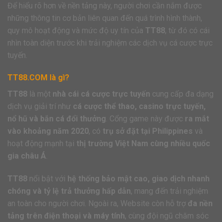
Để hiểu rõ hơn về nền tảng này, người chơi cần nắm được
những thông tin cơ bản liên quan đến quá trình hình thành,
quy mô hoạt động và mức độ uy tín của
TT88
, từ đó có cái
nhìn toàn diện trước khi trải nghiệm các dịch vụ cá cược trực
tuyến.
TT88.COM là gì?
TT88
là một
nhà cái cá cược trực tuyến
cung cấp đa dạng
dịch vụ giải trí như
cá cược thể thao, casino trực tuyến,
nổ hũ và bắn cá đổi thưởng
. Cổng game này được
ra mắt
vào khoảng năm 2020
, có
trụ sở đặt tại Philippines
và
hoạt động mạnh tại
thị trường Việt Nam cùng nhiều quốc
gia châu Á
.
TT88
nổi bật với
hệ thống bảo mật cao, giao dịch nhanh
chóng và tỷ lệ trả thưởng hấp dẫn
, mang đến trải nghiệm
an toàn cho người chơi. Ngoài ra, Website còn hỗ trợ
đa nền
tảng trên điện thoại và máy tính
, cùng đội ngũ chăm sóc