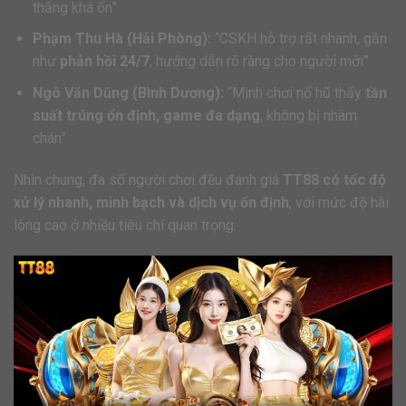
thắng khá ổn”
Phạm Thu Hà (Hải Phòng):
“CSKH hỗ trợ rất nhanh, gần
như
phản hồi 24/7
, hướng dẫn rõ ràng cho người mới”
Ngô Văn Dũng (Bình Dương):
“Mình chơi nổ hũ thấy
tần
suất trúng ổn định, game đa dạng
, không bị nhàm
chán”
Nhìn chung, đa số người chơi đều đánh giá
TT88 có tốc độ
xử lý nhanh, minh bạch và dịch vụ ổn định
, với mức độ hài
lòng cao ở nhiều tiêu chí quan trọng.