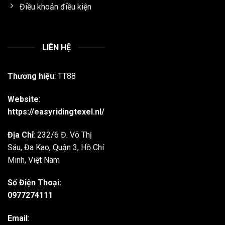
Điều khoản điều kiện
LIÊN HỆ
Thương hiệu
: TT88
Website
:
https://easyridingtexel.nl/
Địa Chỉ
: 232/6 Đ. Võ Thị
Sáu, Đa Kao, Quận 3, Hồ Chí
Minh, Việt Nam
Số Điện Thoại:
0977274111
Email
: