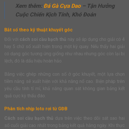
Xem thêm:
Đá Gà Cựa Dao
– Tận Hưởng
Cuộc Chiến Kịch Tính, Khó Đoán
Bắt số theo kỹ thuật khuyết góc
Đối với
cách soi cầu bạch thủ
này sẽ áp dụng cho giải có 4
hay 5 chữ số xuất hiện trong một kỳ quay. Nếu thấy hai giải
có dạng góc tương ứng giống như nhau nhưng góc còn lại bị
lệch, đó là dấu hiệu hoàn hảo.
Bằng việc ghép những con số ở góc khuyết, một lựa chọn
tiềm năng sẽ xuất hiện với khả năng nổ cao. Biện pháp trên
yêu cầu tính tỉ mỉ, khả năng quan sát không gian bảng kết
quả cực kỳ thấu đáo.
Phân tích nhịp loto rơi từ GĐB
Cách soi cầu bạch thủ
dựa trên việc theo dõi sát sao hai
số cuối giải cao nhất trong bảng kết quả hằng ngày. Khi thực