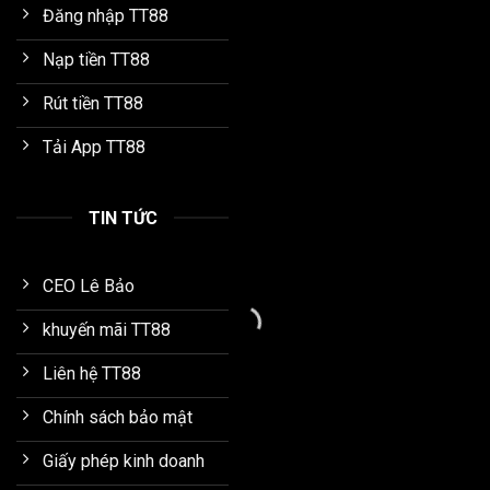
Đăng nhập TT88
Nạp tiền TT88
Rút tiền TT88
Tải App TT88
TIN TỨC
CEO Lê Bảo
khuyến mãi TT88
Liên hệ TT88
Chính sách bảo mật
Giấy phép kinh doanh