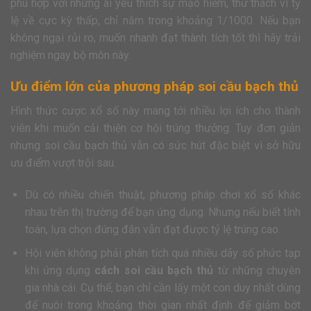
phù hợp với những ai yêu thích sự mạo hiểm, thử thách vì tỷ
lệ về cực kỳ thấp, chỉ nằm trong khoảng 1/1000. Nếu bạn
không ngại rủi ro, muốn nhanh đạt thành tích tốt thì hãy trải
nghiệm ngay bộ môn này.
Ưu điểm lớn của phương pháp soi cầu bạch thủ
Hình thức cược xổ số này mang tới nhiều lợi ích cho thành
viên khi muốn cải thiện cơ hội trúng thưởng. Tuy đơn giản
nhưng soi cầu bạch thủ vẫn có sức hút đặc biệt vì sở hữu
ưu điểm vượt trội sau.
Dù có nhiều chiến thuật, phương pháp chơi xổ số khác
nhau trên thị trường để bạn ứng dụng. Nhưng nếu biết tính
toán, lựa chọn đúng đắn vẫn đạt được tỷ lệ trúng cao.
Hội viên không phải phân tích quá nhiều dãy số phức tạp
khi ứng dụng
cách soi cầu bạch thủ
từ những chuyên
gia nhà cái. Cụ thể, bạn chỉ cần lấy một con duy nhất dùng
để nuôi trong khoảng thời gian nhất định để giảm bớt