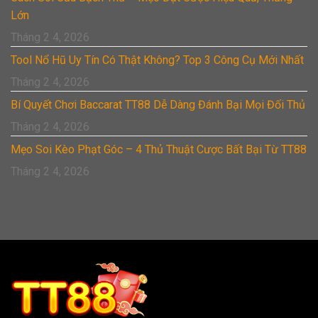
Lớn
Tháng 2 4, 2026
Tool Nổ Hũ Uy Tín Có Thật Không? Top 3 Công Cụ Mới Nhất
Tháng 2 4, 2026
Bí Quyết Chơi Baccarat TT88 Dễ Dàng Đánh Bại Mọi Đối Thủ
Tháng 2 4, 2026
Mẹo Soi Kèo Phạt Góc – 4 Thủ Thuật Cược Bất Bại Từ TT88
Tháng 2 4, 2026