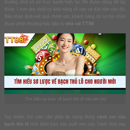
trường chơi xổ số trực tuyến hiện tại. Nó được dùng để dự
đoán 1 con duy nhất có khả năng về cao và đặt tiền vào đó.
Nếu nhận định kết quả chính xác, khách hàng có cơ hội nhận
được phần thưởng hấp dẫn từ
nhà cái TT88
.
Tìm hiểu sơ lược về bạch thủ lô cho tân thủ
Tuy nhiên, hội viên cần phải áp dụng đúng
cách
soi cầu
bạch thủ lô
mới đảm bảo xác suất win cao. Cách chơi này