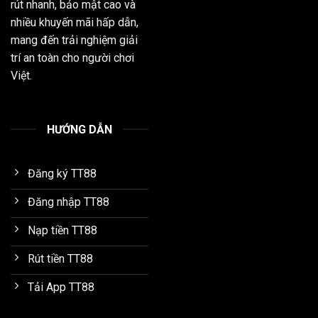
rút nhanh, bảo mật cao và
nhiều khuyến mãi hấp dẫn,
mang đến trải nghiệm giải
trí an toàn cho người chơi
Việt.
HƯỚNG DẪN
Đăng ký TT88
Đăng nhập TT88
Nạp tiền TT88
Rút tiền TT88
Tải App TT88