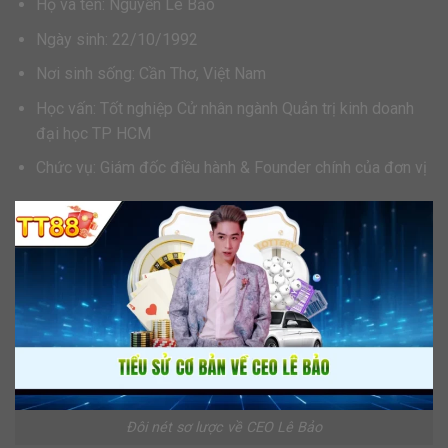
Họ và tên: Nguyễn Lê Bảo
Ngày sinh: 22/10/1992
Nơi sinh sống: Cần Thơ, Việt Nam
Học vấn: Tốt nghiệp Cử nhân ngành Quản trị kinh doanh
đại học TP HCM
Chức vụ: Giám đốc điều hành & Founder chính của đơn vị
Đôi nét sơ lược về CEO Lê Bảo