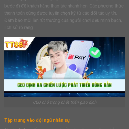
bước đi để khách hàng thao tác nhanh hơn. Các phương thức
thanh toán cũng được tuyển chọn kỹ từ các đối tác uy tín.
Đảm bảo mỗi lần rút thưởng của người chơi đều minh bạch,
lịch sử rõ ràng.
CEO chú trọng phát triển giao dịch
Tập trung vào đội ngũ nhân sự