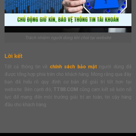
Trách nhiệm người dùng khi chơi tại website
Lời kết
Tất cả thông tin về
chính sách bảo mật
người dùng đã
được tổng hợp phía trên cho khách hàng. Mong rằng qua đây
bạn đã hiểu rõ quy định cơ bản để giải trí tốt hơn tại
website. Bên cạnh đó,
TT88.COM
cũng cam kết sẽ luôn nỗ
lực để mang đến môi trường giải trí an toàn, tin cậy hàng
đầu cho khách hàng.