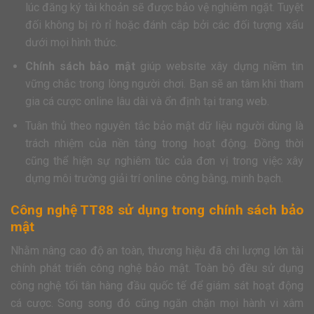
lúc đăng ký tài khoản sẽ được bảo vệ nghiêm ngặt. Tuyệt
đối không bị rò rỉ hoặc đánh cắp bởi các đối tượng xấu
dưới mọi hình thức.
Chính sách bảo mật
giúp website xây dựng niềm tin
vững chắc trong lòng người chơi. Bạn sẽ an tâm khi tham
gia cá cược online lâu dài và ổn định tại trang web.
Tuân thủ theo nguyên tắc bảo mật dữ liệu người dùng là
trách nhiệm của nền tảng trong hoạt động. Đồng thời
cũng thể hiện sự nghiêm túc của đơn vị trong việc xây
dựng môi trường giải trí online công bằng, minh bạch.
Công nghệ TT88 sử dụng trong chính sách bảo
mật
Nhằm nâng cao độ an toàn, thương hiệu đã chi lượng lớn tài
chính phát triển công nghệ bảo mật. Toàn bộ đều sử dụng
công nghệ tối tân hàng đầu quốc tế để giám sát hoạt động
cá cược. Song song đó cũng ngăn chặn mọi hành vi xâm