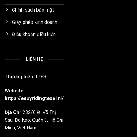
Chính sách bảo mật
Giấy phép kinh doanh
Điều khoản điều kiện
LIÊN HỆ
Thương hiệu
: TT88
Website
:
https://easyridingtexel.nl/
Địa Chỉ
: 232/6 Đ. Võ Thị
Sáu, Đa Kao, Quận 3, Hồ Chí
Minh, Việt Nam