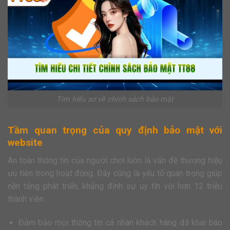
Tìm hiểu sơ về chính sách bảo mật
Tầm quan trọng của quy định bảo mật với
website
An toàn thông tin của người chơi luôn là vấn đề thương hiệu
ưu tiên trong hoạt động. Đây cũng là yếu tố quan trọng giúp
nền tảng phát triển, khẳng định sự uy tín với hơn 12 triệu
thành viên:
Đảm bảo mọi thông tin cá nhân khách hàng đã khai báo