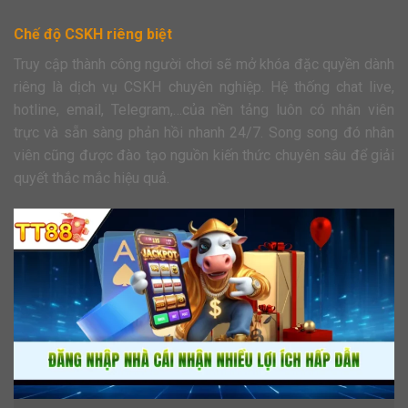
Chế độ CSKH riêng biệt
Truy cập thành công
người chơi sẽ mở khóa đặc quyền dành
riêng là dịch vụ CSKH chuyên nghiệp. Hệ thống chat live,
hotline, email, Telegram,…của nền tảng luôn có nhân viên
trực và sẵn sàng phản hồi nhanh 24/7. Song song đó nhân
viên cũng được đào tạo nguồn kiến thức chuyên sâu để giải
quyết thắc mắc hiệu quả.