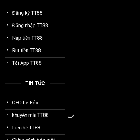
Đăng ký TT88
Đăng nhập TT88
Nạp tiền TT88
Rút tiền TT88
Tải App TT88
TIN TỨC
CEO Lê Bảo
khuyến mãi TT88
Liên hệ TT88