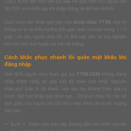
Lưu ý là mã làm mới liên tục sau vài giây nên mọi người cần
lấy OTP mới nhất sau khi nhập thông tin để hạn chế lỗi.
Cuối cùng xác nhận gửi yêu cầu
đăng nhập TT88
, chờ hệ
thống xử lý và điều hướng đến giao diện cá cược trong 1 – 2
giây. Lúc này người chơi đã có thể nạp tiền và trải nghiệm
mọi trò chơi trực tuyến có trên hệ thống.
Cách khắc phục nhanh lỗi quên mật khẩu khi
đăng nhập
Hơn 80% người chơi tham gia tại
TT88.COM
không đăng
nhập thành công do gặp vấn đề quên mật khẩu. Nguyên
nhân phổ biến là do thành viên quá lâu không tham gia cá
cược, đặt mật khẩu quá phức tạp,… Để khắc phục lỗi này rất
đơn giản, mọi người chỉ cần thực hiện theo các bước hướng
dẫn sau:
Bước 1: Thành viên truy cập đường dẫn mới nhất của nền