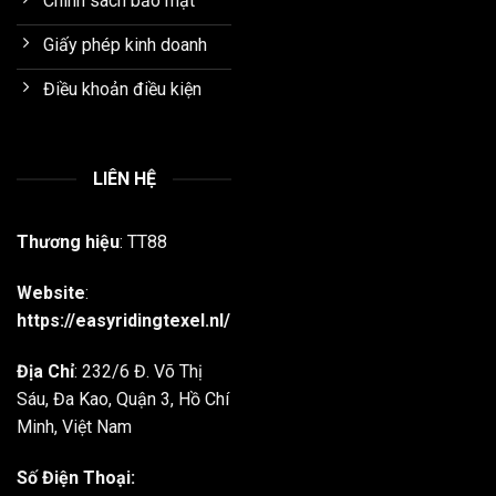
Chính sách bảo mật
Giấy phép kinh doanh
Điều khoản điều kiện
LIÊN HỆ
Thương hiệu
: TT88
Website
:
https://easyridingtexel.nl/
Địa Chỉ
: 232/6 Đ. Võ Thị
Sáu, Đa Kao, Quận 3, Hồ Chí
Minh, Việt Nam
Số Điện Thoại: