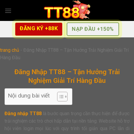
Skip
to
content
ĐĂNG KÝ +88K
NẠP ĐẦU +150%
trang chủ
-
Đăng Nhập TT88 – Tận Hưởng Trải Nghiệm Giải Trí
Hàng Đầu
Đăng Nhập TT88 – Tận Hưởng Trải
Nghiệm Giải Trí Hàng Đầu
Nội dung bài viết
Đăng nhập TT88
là bước quan trọng cần thực hiện để được
trải nghiệm các trò chơi hấp dẫn tại nền tảng. Website hỗ trợ
hội viên login mọi lúc với quy trình tối giản qua PC lẫn di