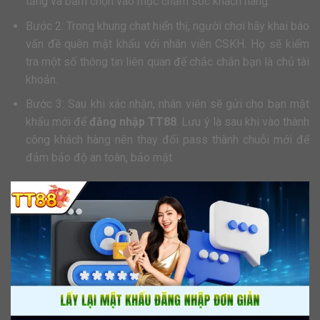
tảng và bấm chọn vào mục chăm sóc khách hàng.
Bước 2: Trong khung chat hiển thị, người chơi hãy khai báo
vấn đề quên mật khẩu với nhân viên CSKH. Họ sẽ kiểm
tra một số thông tin liên quan để chắc chắn bạn là chủ tài
khoản.
Bước 3: Sau khi xác nhận, nhân viên sẽ gửi cho bạn mật
khẩu mới để
đăng nhập TT88
. Lưu ý là sau khi vào thành
công khách hàng nên thay đổi pass thành chuỗi mới để
đảm bảo độ an toàn, bảo mật.