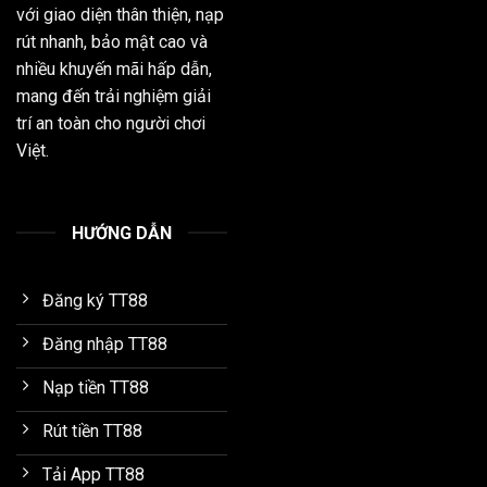
với giao diện thân thiện, nạp
rút nhanh, bảo mật cao và
nhiều khuyến mãi hấp dẫn,
mang đến trải nghiệm giải
trí an toàn cho người chơi
Việt.
HƯỚNG DẪN
Đăng ký TT88
Đăng nhập TT88
Nạp tiền TT88
Rút tiền TT88
Tải App TT88