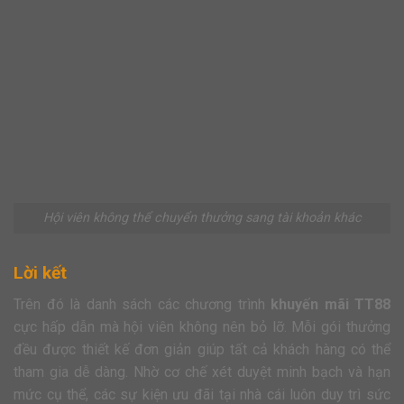
Hội viên không thể chuyển thưởng sang tài khoản khác
Lời kết
Trên đó là danh sách các chương trình
khuyến mãi TT88
cực hấp dẫn mà hội viên không nên bỏ lỡ. Mỗi gói thưởng
đều được thiết kế đơn giản giúp tất cả khách hàng có thể
tham gia dễ dàng. Nhờ cơ chế xét duyệt minh bạch và hạn
mức cụ thể, các sự kiện ưu đãi tại nhà cái luôn duy trì sức