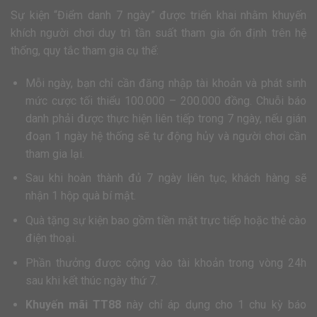
Sự kiện “Điểm danh 7 ngày” được triển khai nhằm khuyến
khích người chơi duy trì tần suất tham gia ổn định trên hệ
thống, quy tắc tham gia cụ thể:
Mỗi ngày, bạn chỉ cần đăng nhập tài khoản và phát sinh
mức cược tối thiểu 100.000 – 200.000 đồng. Chuỗi báo
danh phải được thực hiện liên tiếp trong 7 ngày, nếu gián
đoạn 1 ngày hệ thống sẽ tự động hủy và người chơi cần
tham gia lại.
Sau khi hoàn thành đủ 7 ngày liên tục, khách hàng sẽ
nhận 1 hộp quà bí mật.
Quà tặng sự kiện
bao gồm tiền mặt trực tiếp hoặc thẻ cào
điện thoại.
Phần thưởng được cộng vào tài khoản trong vòng 24h
sau khi kết thúc ngày thứ 7.
Khuyến mãi TT88
này chỉ áp dụng cho 1 chu kỳ báo