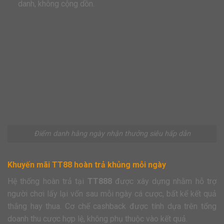
danh, không cộng dồn.
Điểm danh hằng ngày nhận thưởng siêu hấp dẫn
Khuyến mãi TT88 hoàn trả khủng mỗi ngày
Hệ thống hoàn trả tại
TT888
được xây dựng nhằm hỗ trợ
người chơi lấy lại vốn sau mỗi ngày cá cược, bất kể kết quả
thắng hay thua. Cơ chế cashback được tính dựa trên tổng
doanh thu cược hợp lệ, không phụ thuộc vào kết quả.