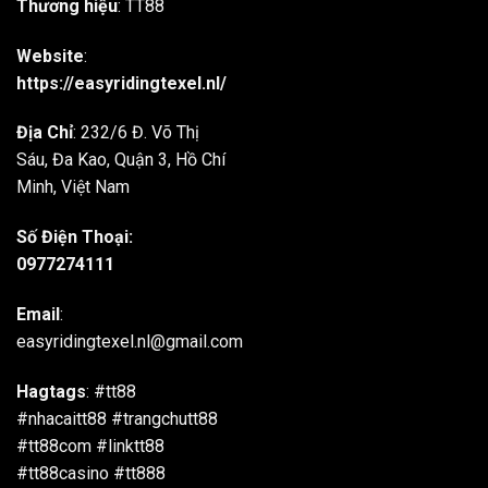
Thương hiệu
: TT88
Website
:
https://easyridingtexel.nl/
Địa Chỉ
: 232/6 Đ. Võ Thị
Sáu, Đa Kao, Quận 3, Hồ Chí
Minh, Việt Nam
Số Điện Thoại:
0977274111
Email
:
easyridingtexel.nl@gmail.com
Hagtags
: #tt88
#nhacaitt88 #trangchutt88
#tt88com #linktt88
#tt88casino #tt888