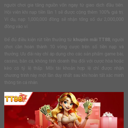
người chơi gia tăng nguồn vốn ngay từ giao dịch đầu tiên.
Hội viên khi nạp tiền lần 1 sẽ được cộng thêm 100% giá trị.
Ví dụ, nạp 1,000,000 đồng sẽ nhận tổng số dư 2,000,000
đồng vào ví.
Để đủ điều kiện rút tiền thưởng từ
khuyến mãi TT88
, người
chơi cần hoàn thành 10 vòng cược trên số tiền nạp và
thưởng. Ưu đãi này chỉ áp dụng cho các sản phẩm game bài,
casino, bắn cá, không tính doanh thu đối với cược hòa hoặc
kèo có tỷ lệ thấp. Mỗi tài khoản hợp lệ chỉ được nhận
chương trình này một lần duy nhất sau khi hoàn tất xác minh
thông tin cá nhân.